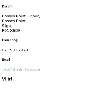
Địa chỉ
Rosses Point Upper,
Rosses Point,
Sligo,
F91 X5DF
Điện Thoại
071 931 7070
Email
info@thedriftwood.ie
Vị trí