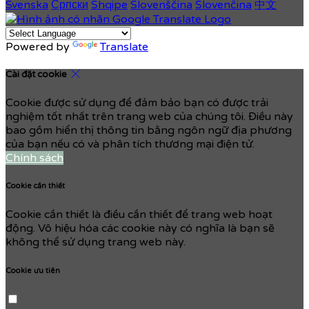
Svenska
Српски
Shqipe
Slovenščina
Slovenčina
中文
Powered by
Translate
Cài đặt cookie
Cookie được sử dụng để đảm bảo bạn có được trải
nghiệm tốt nhất trên trang web của chúng tôi. Điều này
bao gồm hiển thị thông tin bằng ngôn ngữ địa phương
của bạn nếu có và phân tích thương mại điện tử.
Chính sách
Cookie cần thiết
Cookie cần thiết là điều cần thiết để trang web hoạt
động. Vô hiệu hóa các cookie này có nghĩa là bạn sẽ
không thể sử dụng trang web này.
Cookie ưu tiên