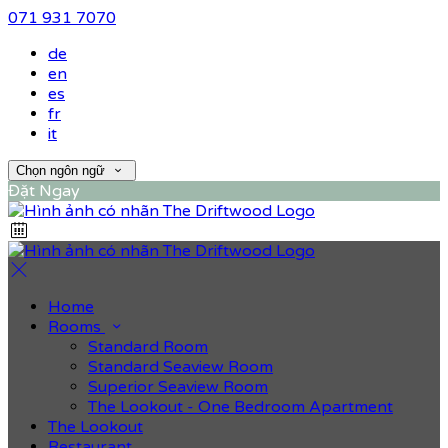
071 931 7070
de
en
es
fr
it
Chọn ngôn ngữ
Đặt Ngay
Home
Rooms
Standard Room
Standard Seaview Room
Superior Seaview Room
The Lookout - One Bedroom Apartment
The Lookout
Restaurant