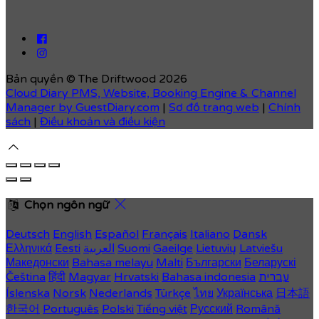
Bản quyền
©
The Driftwood 2026
Cloud Diary PMS, Website, Booking Engine & Channel
Manager by GuestDiary.com
|
Sơ đồ trang web
|
Chính
sách
|
Điều khoản và điều kiện
Chọn ngôn ngữ
Deutsch
English
Español
Français
Italiano
Dansk
Ελληνικά
Eesti
العربية
Suomi
Gaeilge
Lietuvių
Latviešu
Македонски
Bahasa melayu
Malti
Български
Беларускі
Čeština
हिंदी
Magyar
Hrvatski
Bahasa indonesia
עברית
Íslenska
Norsk
Nederlands
Türkçe
ไทย
Українська
日本語
한국어
Português
Polski
Tiếng việt
Русский
Română