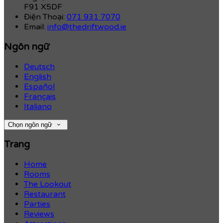
F91 X5DF
Điện Thoại
:
071 931 7070
Email:
info@thedriftwood.ie
Ngôn ngữ
Deutsch
English
Español
Français
Italiano
Chọn ngôn ngữ
Trang
Home
Rooms
The Lookout
Restaurant
Parties
Reviews