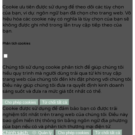
Cookie ưu tiên được sử dụng để theo dõi các tùy chọn
của bạn, ví dụ: ngôn ngữ bạn đã chọn cho trang web. Vô
hiệu hóa các cookie này có nghĩa là tùy chọn của bạn sẽ
không được ghi nhớ trong lần truy cập tiếp theo của
bạn.
Phân tích cookies
Chúng tôi sử dụng cookie phân tích để giúp chúng tôi
hiểu quy trình mà người dùng trải qua từ khi truy cập
trang web của chúng tôi đến khi đặt phòng với chúng tôi.
Điều này giúp chúng tôi đưa ra quyết định kinh doanh
sáng suốt và đưa ra mức giá tốt nhất có thể.
Cho phép cookies
Từ chối tất cả
Cookie được sử dụng để đảm bảo bạn có được trải
nghiệm tốt nhất trên trang web của chúng tôi. Điều này
bao gồm hiển thị thông tin bằng ngôn ngữ địa phương
của bạn nếu có và phân tích thương mại điện tử.
Chính sách
Quản lý
Cho phép cookies
Từ chối tất cả