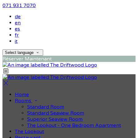
071 931 7070
de
en
es
fr
it
Select language
Réserver Maintenant
Home
Rooms
Standard Room
Standard Seaview Room
Superior Seaview Room
The Lookout - One Bedroom Apartment
The Lookout
Restaurant