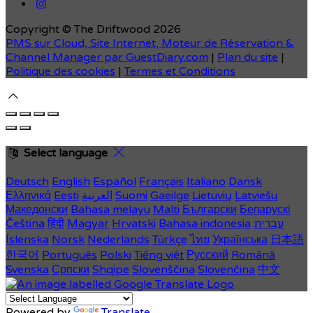
Copyright ©
The Driftwood 2026
PMS sur Cloud, Site Internet, Moteur de Réservation &
Channel Manager par GuestDiary.com
|
Plan du site
|
Politique des cookies
|
Termes et Conditions
Select language
Deutsch
English
Español
Français
Italiano
Dansk
Ελληνικά
Eesti
العربية
Suomi
Gaeilge
Lietuvių
Latviešu
Македонски
Bahasa melayu
Malti
Български
Беларускі
Čeština
हिंदी
Magyar
Hrvatski
Bahasa indonesia
עברית
Íslenska
Norsk
Nederlands
Türkçe
ไทย
Українська
日本語
한국어
Português
Polski
Tiếng việt
Русский
Română
Svenska
Српски
Shqipe
Slovenščina
Slovenčina
中文
Powered by
Translate