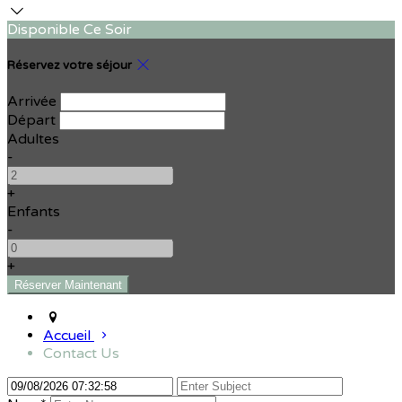
Disponible Ce Soir
Réservez votre séjour
Arrivée
Départ
Adultes
-
+
Enfants
-
+
Accueil
Contact Us