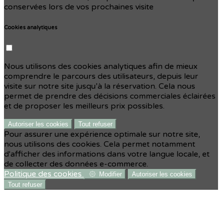
conservées lors de vos prochaines visite
Cookies analytiques
Nous utilisons des cookies analytiques afin de mieux
comprendre le parcours des utilisateurs, depuis leur
visite sur notre site jusqu’à la réservation. Cela nous
permet de prendre des décisions commerciales éclairées
et de proposer les meilleurs prix possibles.
Autoriser les cookies
Tout refuser
Pour assurer une expérience optimale sur notre site,
nous utilisons des cookies. Cela permet notamment
d'afficher des informations dans votre langue locale, et
de collecter des données e-commerce.
Politique des cookies
Modifier
Autoriser les cookies
Tout refuser