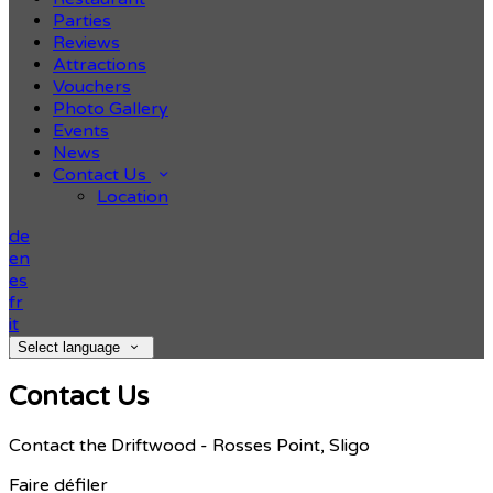
Parties
Reviews
Attractions
Vouchers
Photo Gallery
Events
News
Contact Us
Location
de
en
es
fr
it
Select language
Contact Us
Contact the Driftwood - Rosses Point, Sligo
Faire défiler