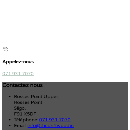
Appelez-nous
071 931 7070
Contactez nous
Rosses Point Upper,
Rosses Point,
Sligo,
F91 X5DF
Téléphone
:
071 931 7070
Email:
info@thedriftwood.ie